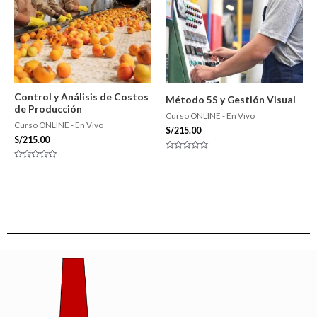
Control y Análisis de Costos
Método 5S y Gestión Visual
de Producción
Curso ONLINE - En Vivo
Curso ONLINE - En Vivo
S/
215.00
S/
215.00
Valorado
con
Valorado
0
con
de
0
5
de
5