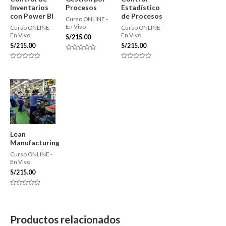
Inventarios
Procesos
Estadístico
con Power BI
de Procesos
Curso ONLINE -
En Vivo
Curso ONLINE -
Curso ONLINE -
En Vivo
En Vivo
S/
215.00
S/
215.00
S/
215.00
Valorado
con
Valorado
Valorado
0
con
con
de
0
0
5
de
de
5
5
Lean
Manufacturing
Curso ONLINE -
En Vivo
S/
215.00
Valorado
con
0
de
5
Productos relacionados