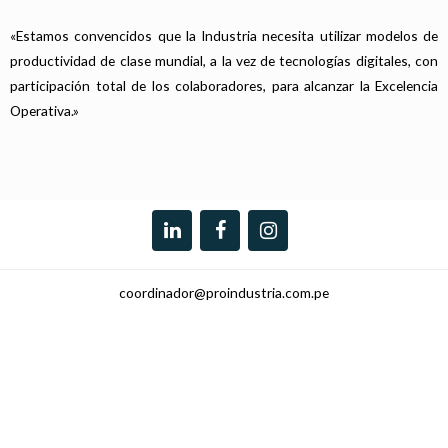
«Estamos convencidos que la Industria necesita utilizar modelos de
productividad de clase mundial, a la vez de tecnologías digitales, con
participación total de los colaboradores, para alcanzar la Excelencia
Operativa.»
coordinador@proindustria.com.pe
+51 918 521 059
Copyright © 2026 Proindustria - Lima - Perú
Diseñado por
Crismrot Technology Solutions