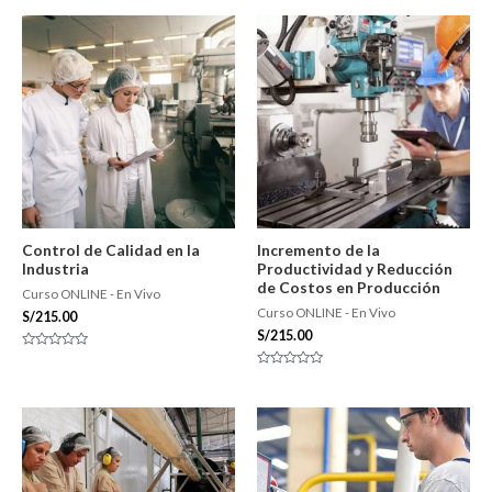
Control de Calidad en la
Incremento de la
Industria
Productividad y Reducción
de Costos en Producción
Curso ONLINE - En Vivo
Curso ONLINE - En Vivo
S/
215.00
S/
215.00
Valorado
con
Valorado
0
con
de
0
5
de
5