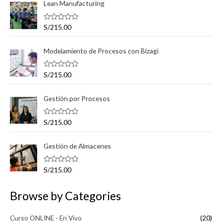
Lean Manufacturing
r
r
n
x
a
d
:
o
i
i
V
S/
215.00
c
a
o
m
m
l
n
o
0
Modelamiento de Procesos con Bizagi
r
o
o
d
a
e
d
5
o
V
S/
215.00
c
a
o
l
n
o
0
Gestión por Procesos
r
d
a
e
d
5
o
V
S/
215.00
c
a
o
l
n
o
0
Gestión de Almacenes
r
d
a
e
d
5
o
V
S/
215.00
c
a
o
l
n
o
0
Browse by Categories
r
d
a
e
d
5
o
Curso ONLINE - En Vivo
(20)
c