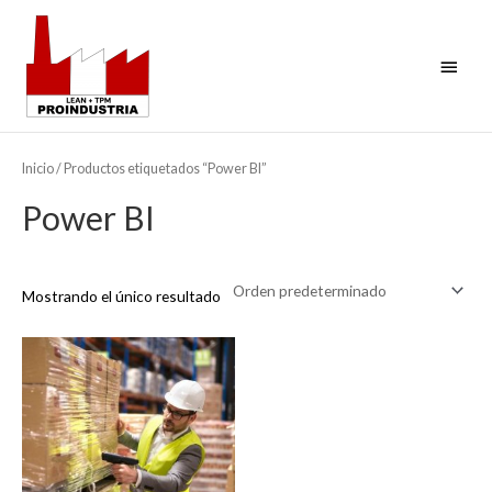
Ir
Menú
al
contenido
princi
Inicio
/ Productos etiquetados “Power BI”
Power BI
Mostrando el único resultado