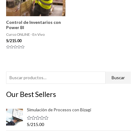
Control de Inventarios con
Power BI
Curso ONLINE - En Vivo
S/
215.00
Valorado
con
0
de
5
B
P
P
Buscar
u
r
r
s
Our Best Sellers
e
e
c
c
c
a
Simulación de Procesos con Bizagi
i
i
r
o
o
V
S/
215.00
p
m
m
a
l
o
í
á
o