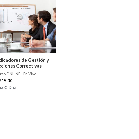
dicadores de Gestión y
ciones Correctivas
rso ONLINE - En Vivo
215.00
lorado
n