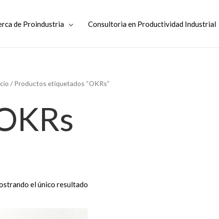
rca de Proindustria
Consultoria en Productividad Industrial
icio
/ Productos etiquetados “OKRs”
OKRs
strando el único resultado