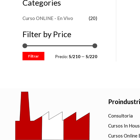
Categories
d
e
o
5
c
o
Curso ONLINE - En Vivo
(20)
n
0
d
Filter by Price
e
5
Filtrar
Precio:
S/210
—
S/220
Proindustr
Consultoria
Cursos In Hous
Cursos Online 