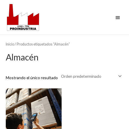
Ir
Menú
al
contenido
princi
Inicio
/ Productos etiquetados “Almacén”
Almacén
Mostrando el único resultado