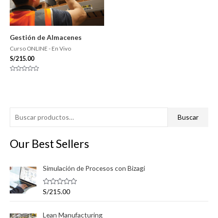
Gestión de Almacenes
Curso ONLINE - En Vivo
S/
215.00
Valorado
con
0
de
5
B
P
P
Buscar
u
r
r
s
Our Best Sellers
e
e
c
c
c
a
Simulación de Procesos con Bizagi
i
i
r
o
o
V
S/
215.00
p
m
m
a
l
o
í
á
o
Lean Manufacturing
r