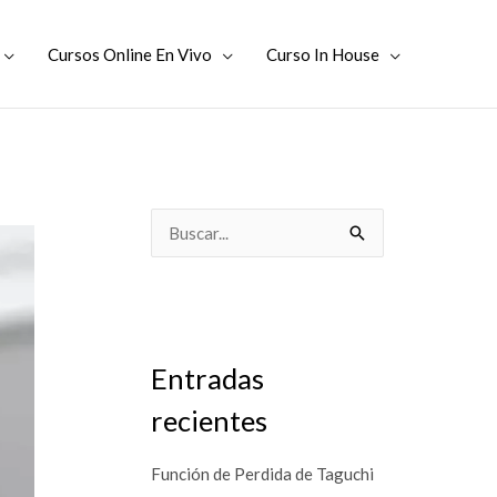
Cursos Online En Vivo
Curso In House
B
u
s
c
a
Entradas
r
recientes
p
o
Función de Perdida de Taguchi