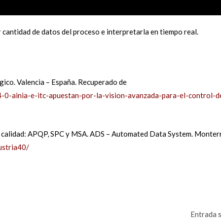
 cantidad de datos del proceso e interpretarla en tiempo real.
ógico. Valencia – España. Recuperado de
-4-0-ainia-e-itc-apuestan-por-la-vision-avanzada-para-el-control-d
la calidad: APQP, SPC y MSA. ADS – Automated Data System. Monter
ustria40/
Entrada 