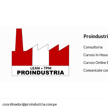
Proindustr
Consultoria
Cursos In Hous
Cursos Online 
Comunícate co
coordinador@proindustria.com.pe